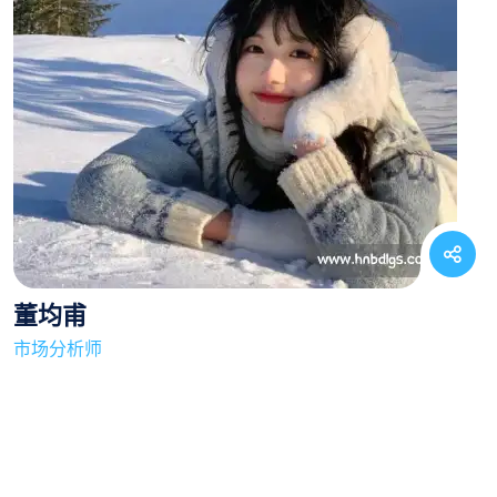
董均甫
市场分析师