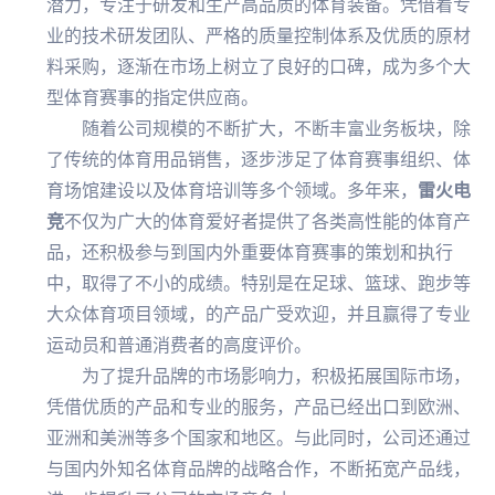
潜力，专注于研发和生产高品质的体育装备。凭借着专
业的技术研发团队、严格的质量控制体系及优质的原材
料采购，逐渐在市场上树立了良好的口碑，成为多个大
型体育赛事的指定供应商。
随着公司规模的不断扩大，不断丰富业务板块，除
了传统的体育用品销售，逐步涉足了体育赛事组织、体
育场馆建设以及体育培训等多个领域。多年来，
雷火电
竞
不仅为广大的体育爱好者提供了各类高性能的体育产
品，还积极参与到国内外重要体育赛事的策划和执行
中，取得了不小的成绩。特别是在足球、篮球、跑步等
大众体育项目领域，的产品广受欢迎，并且赢得了专业
运动员和普通消费者的高度评价。
为了提升品牌的市场影响力，积极拓展国际市场，
凭借优质的产品和专业的服务，产品已经出口到欧洲、
亚洲和美洲等多个国家和地区。与此同时，公司还通过
与国内外知名体育品牌的战略合作，不断拓宽产品线，