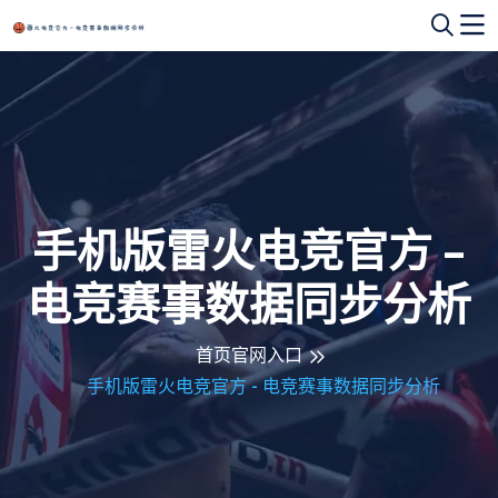
手机版雷火电竞官方 -
电竞赛事数据同步分析
首页官网入口
手机版雷火电竞官方 - 电竞赛事数据同步分析