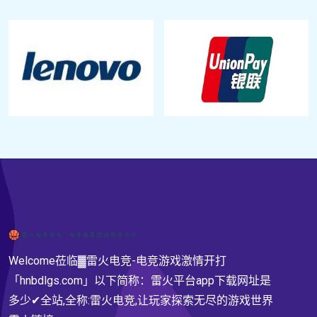
Welcome莅临▓雷火电竞-电竞游戏激情开打
「hnbdlgs.com」以下简称：雷火平台app下载网址是
多少✔全站,全称:雷火电竞,让玩家探索无尽的游戏世界