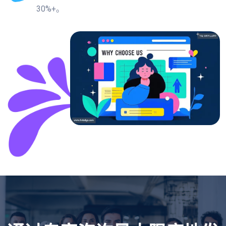
30%+。