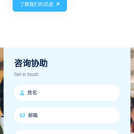
了解我们的足迹
咨询协助
Get in touch